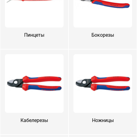
Пин­це­ты
Бо­коре­зы
Ка­беле­резы
Нож­ни­цы