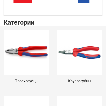
Категории
Плос­ко­губ­цы
Круг­ло­губ­цы