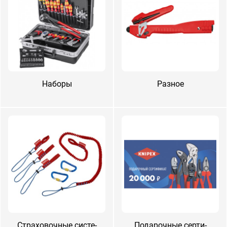
На­боры
Раз­ное
Стра­ховоч­ные сис­те­
По­дароч­ные сер­ти­