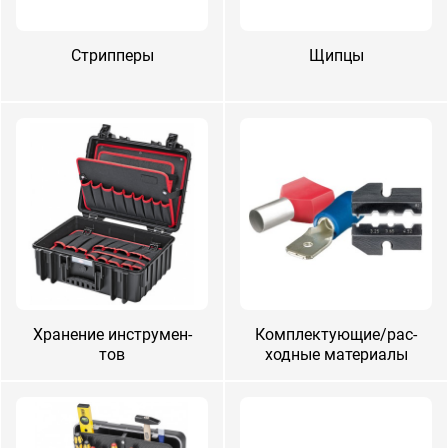
Стрип­пе­ры
Щипцы
Хранение инс­тру­мен­
Ком­плек­ту­ющие/рас­
тов
ходные ма­тери­алы