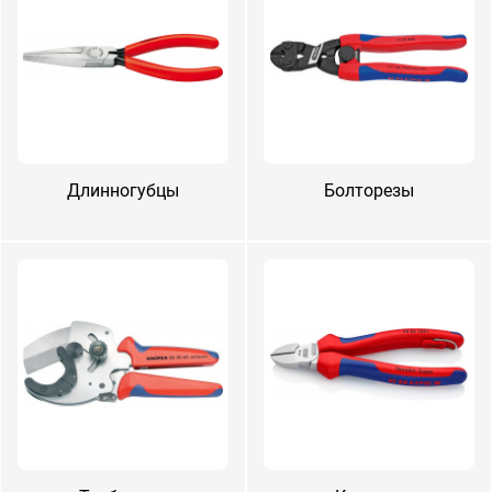
Длин­но­губ­цы
Бол­то­резы