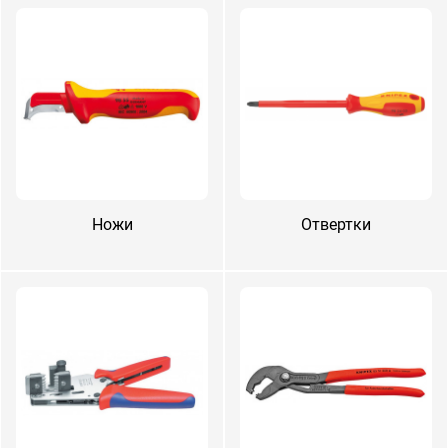
Ножи
От­вер­тки