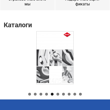
мы
фика­ты
Каталоги