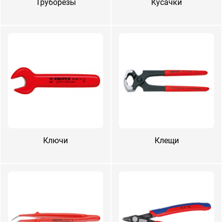
Тру­боре­зы
Ку­сач­ки
Ключи
Клещи