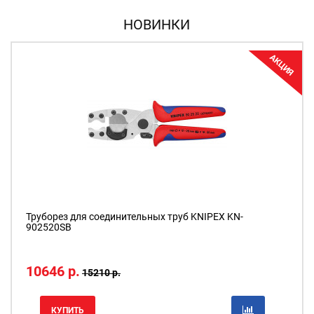
НОВИНКИ
Я
АКЦИЯ
Труборез для соединительных труб KNIPEX KN-
902520SB
10646 р.
15210 р.
КУПИТЬ