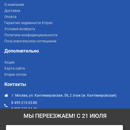
О компании
Доставка
Оплата
Гарантия надежности Knipex
Условия возврата
Политика конфиденциальности
Пользовательское соглашение
Дополнительно
Акции
Карта сайта
Knipex оптом
Контакты
г. Москва, ул. Кантемировская, 58, 2 этаж (м. Кантемировская)
8 495 215-53-80
8 800 333-04-46
МЫ ПЕРЕЕЗЖАЕМ! С 21 ИЮЛЯ
info@knipex-russia.ru
пн - пт: 10:00 — 20:00
сб - вс: 10:00 — 18:00