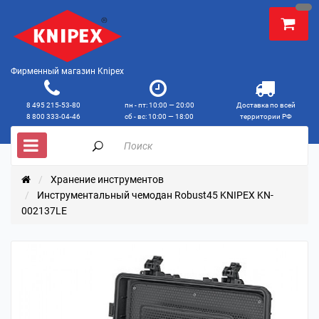
Фирменный магазин Knipex
8 495 215-53-80
пн - пт: 10:00 — 20:00
Доставка по всей
8 800 333-04-46
сб - вс: 10:00 — 18:00
территории РФ
Хранение инструментов
Инструментальный чемодан Robust45 KNIPEX KN-
002137LE